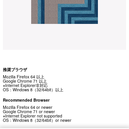
推奨ブラウザ
Mozilla Firefox 64 以上
Google Chrome 71 以上
※Internet Explorer非対応
OS：Windows 8（32/64bit）以上
Recommended Browser
Mozilla Firefox 64 or newer
Google Chrome 71 or newer
※Internet Explorer not supported
OS：Windows 8（32/64bit）or newer