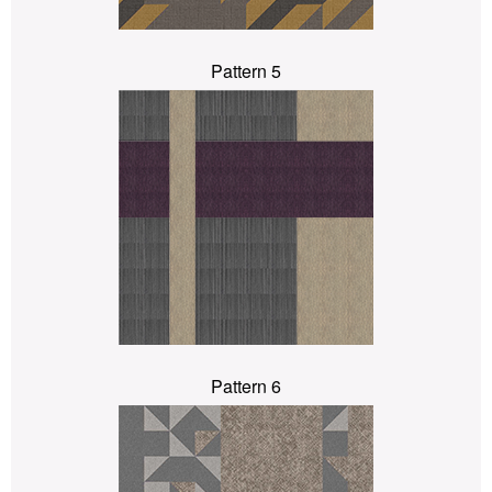
Pattern 5
Pattern 6