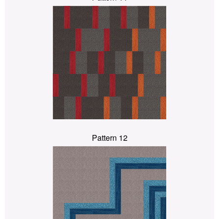
Pattern 12