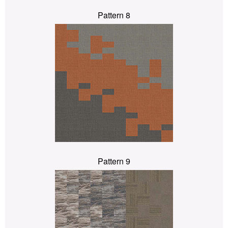
Pattern 8
Pattern 9