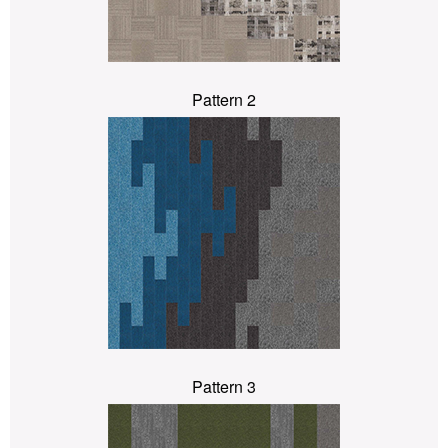
Pattern 2
Pattern 3