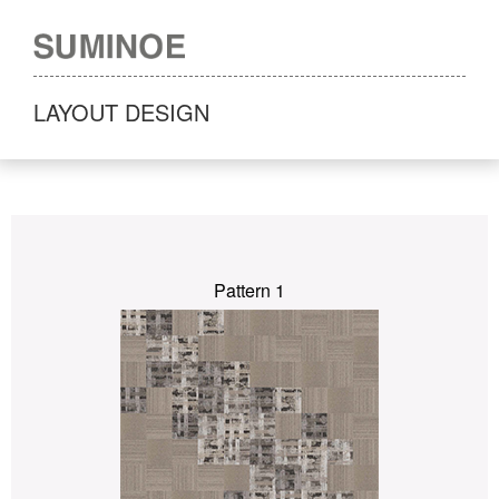
LAYOUT DESIGN
Pattern 1